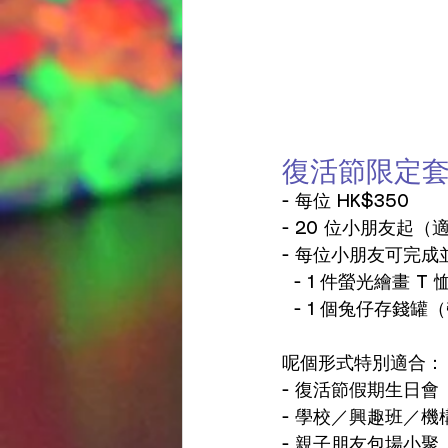
復活節限定
- 每位 HK$350
- 20 位小朋友起
- 每位小朋友可完成
  - 1 件螢光繪畫
  - 1 個兔仔存
呢個形式特別適合：
- 復活節假期生日會
- 學校／興趣班／機
- 親子朋友包場小