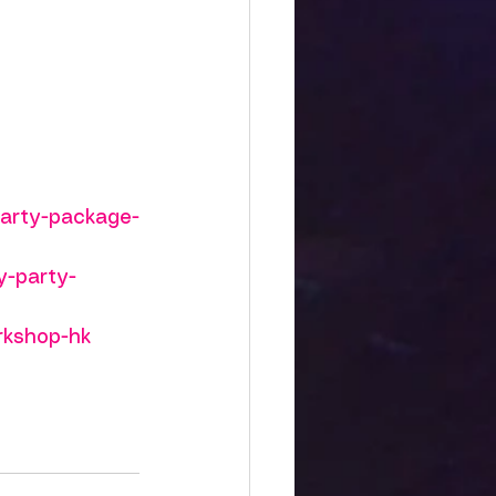
party-package-
y-party-
rkshop-hk