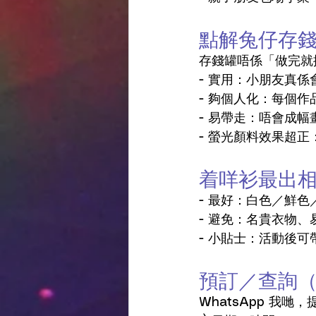
點解兔仔存
存錢罐唔係「做完就
- 實用：小朋友真係
- 夠個人化：每個作
- 易帶走：唔會成幅
- 螢光顏料效果超正
着咩衫最出相
- 最好：白色／鮮色
- 避免：名貴衣物、
- 小貼士：活動後可
預訂／查詢
WhatsApp 我哋，