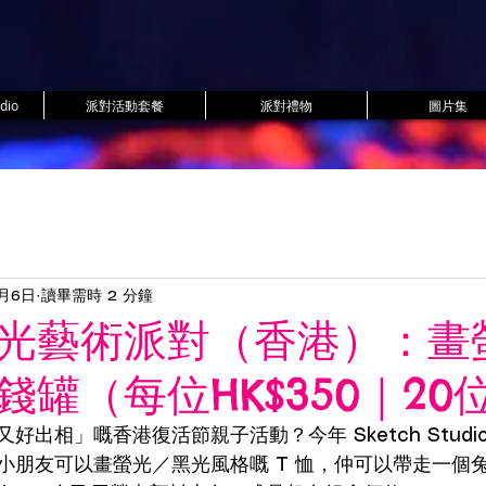
dio
派對活動套餐
派對禮物
圖片集
月6日
讀畢需時 2 分鐘
光藝術派對（香港）：畫
錢罐（每位HK$350｜20
出相」嘅香港復活節親子活動？今年 Sketch Studi
小朋友可以畫螢光／黑光風格嘅 T 恤，仲可以帶走一個