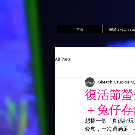
主頁
關於 Sketch Stu
All Posts
Sketch Studios
3
復活節螢
＋兔仔存
想搵一個「真係好玩又好
套餐，一次過滿足：