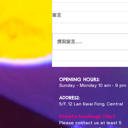
香港小朋友派對點搞？場地規
留言
則、時間安排與家長清單
香港搞小朋友派對，最大嘅壓力唔
係想法，而係執行。場地規則、時
撰寫留言......
間安排、人流、食物——每一樣都
可以係臨場混亂嘅來源。以下係一
份實用清單，幫你由預訂到派對結
束，逐步做好準備。 預訂階段
（派對前4–6週） 越早確定場
地，其他安排才可以跟著走。預訂
OPENING HOURS:
時確認：場地容量（幾多小朋友＋
Sunday - Monday 10 am - 9 pm
家長）、時間段（2小時還是3小
ADDRESS:
時）、場地規則（外帶食物是否允
5/F, 12 Lan Kwai Fong, Central
許、蛋糕是否可以帶入）、取消及
改期政策、停車或上落安排。 參
Private bookings ONLY
考： 兒童生
Please contact us at least 5