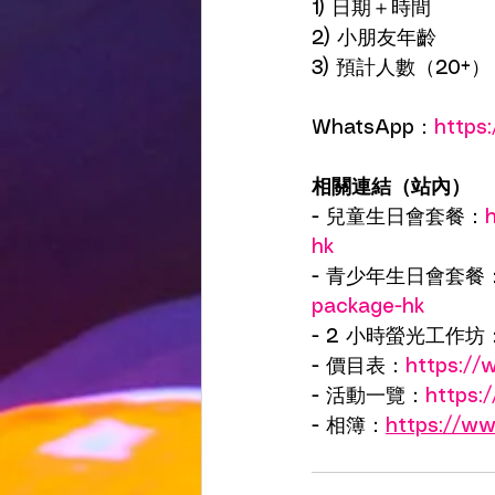
1) 日期＋時間
2) 小朋友年齡
3) 預計人數（20+）
WhatsApp：
https
相關連結（站內）
- 兒童生日會套餐：
hk
- 青少年生日會套餐
package-hk
- 2 小時螢光工作坊
- 價目表：
https://
- 活動一覽：
https:
- 相簿：
https://ww