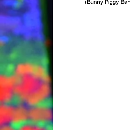
（Bunny Pigg