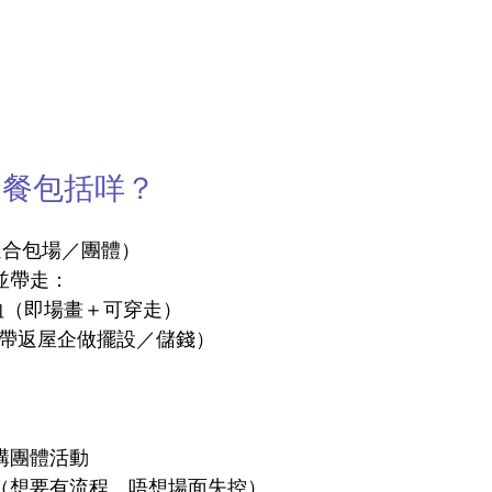
套餐包括咩？
（適合包場／團體）
並帶走：
 T 恤（即場畫＋可穿走）
錢罐（帶返屋企做擺設／儲錢）
構團體活動
聚（想要有流程、唔想場面失控）