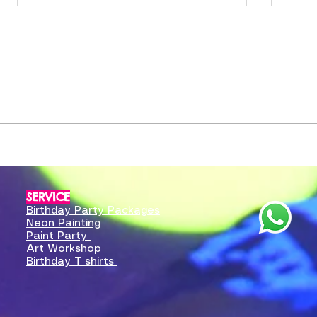
香港兒童派對回禮：25 個實
香港
用 Goodie Bag 點子（唔係
室內
垃圾玩具）
派對結束後，小朋友手執一個
香港
goodie bag離開。這個袋係最後
派對
印象——但很多家長拿到袋之後，
糕，
都係嘆口氣，因為全係垃圾玩具。
雨—
以下整理實用回禮點子，著重係家
切。
長覺得「值得」、小朋友覺得「有
你事
用或開心」嘅方向。 回禮應該揀
可以
SERVICE
咩類型 好嘅回禮通常係以下三類
最實
Birthday Party Packages
之一： 實用品 （小朋友會用到、
至九
Neon Painting
家長唔會即刻掉走嘅東西）、 可
對本
Paint Party
消耗品 （食物、零食、文具耗材
天氣
Art Workshop
Birthday T shirts
——用完就冇，唔佔地方）、 紀念
控、
品 （有名字、有日期、跟派對主
出入
題
嘅問