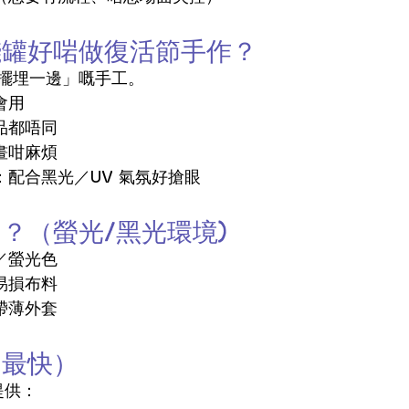
錢罐好啱做復活節手作？
擺埋一邊」嘅手工。
會用
品都唔同
畫咁麻煩
：配合黑光／UV 氣氛好搶眼
？（螢光/黑光環境)
／螢光色
易損布料
帶薄外套
（最快）
提供：