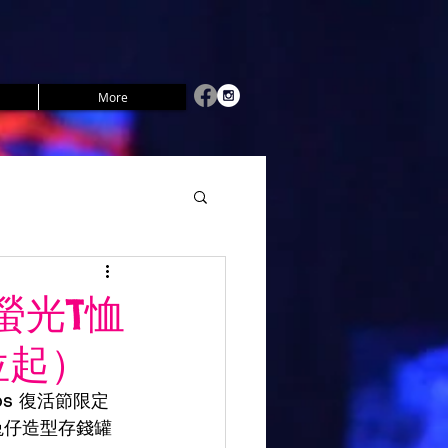
More
螢光T恤
位起）
os 復活節限定
兔仔造型存錢罐