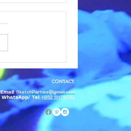
落雨日小朋友派對點子：
場地＋輕鬆規劃
落雨係常態。如果你已經訂咗
場地、叫咗小朋友、訂咗蛋
然後當日天文台掛起黃雨或紅
—唔可以因為落雨就取消一
好消息係：只要場地係室內、
先做好準備，落雨日派對一樣
順順利利。 為咩選室內場地
際 香港雨季長達半年（四月
CONTACT:​​
月），加上颱風季節，戶外派
Email
: SketchParties@gmail.com
身就係高風險。室內場地唔受
WhatsApp/ Tel
:
+852 51175092
影響：不受天氣影響、溫度受
唔需要搭棚或臨時備案、家長
比較舒適。 落雨日場地必問
題 上落位