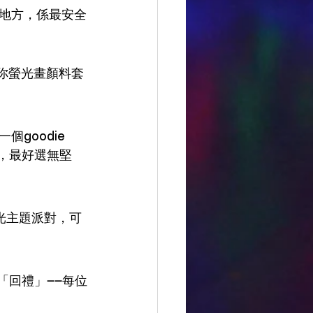
地方，係最安全
你螢光畫顏料套
oodie 
，最好選無堅
螢光主題派對，可
嘅「回禮」——每位