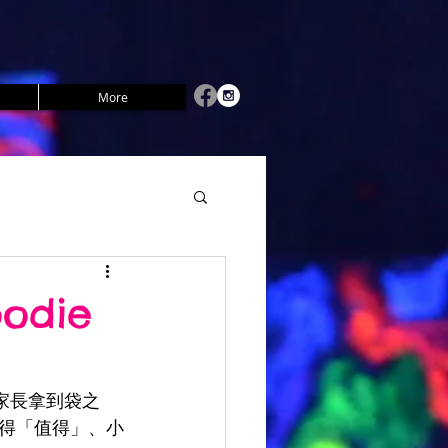
More
die
多家長拿到袋之
得「值得」、小