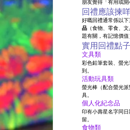
朋友覺得「有用或開
回禮應該揀
好嘅回禮通常係以下
品
（食物、零食、文
題有關，有記憶價值
實用回禮點子
文具類
彩色鉛筆套裝、螢光
到。
活動玩具類
螢光棒（配合螢光派
具。
個人化紀念品
印有小壽星名字同日
留。
食物類