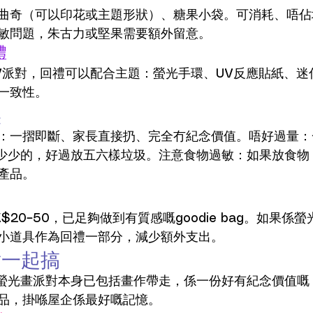
曲奇（可以印花或主題形狀）、糖果小袋。可消耗、唔佔
敏問題，朱古力或堅果需要額外留意。
禮
V派對，回禮可以配合主題：螢光手環、UV反應貼紙、迷
一致性。
誤
一摺即斷、家長直接扔、完全冇紀念價值。唔好過量：一個g
好少少的，好過放五六樣垃圾。注意食物過敏：如果放食物
產品。
$20–50，已足夠做到有質感嘅goodie bag。如果係
小道具作為回禮一部分，減少額外支出。
對一起搞
ios 嘅螢光畫派對本身已包括畫作帶走，係一份好有紀念價值
品，掛喺屋企係最好嘅記憶。