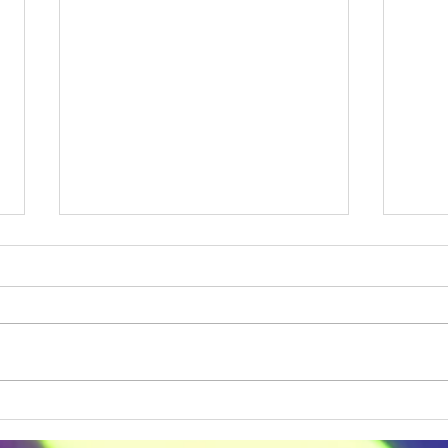
香港落雨日小朋友派對點子：
2 小
室內場地＋輕鬆規劃
對：
香港落雨係常態。如果你已經訂咗
香港不
派對場地、叫咗小朋友、訂咗蛋
Stu
糕，然後當日天文台掛起黃雨或紅
同3
雨——唔可以因為落雨就取消一
好？
切。好消息係：只要場地係室內、
有冇
你事先做好準備，落雨日派對一樣
戲）