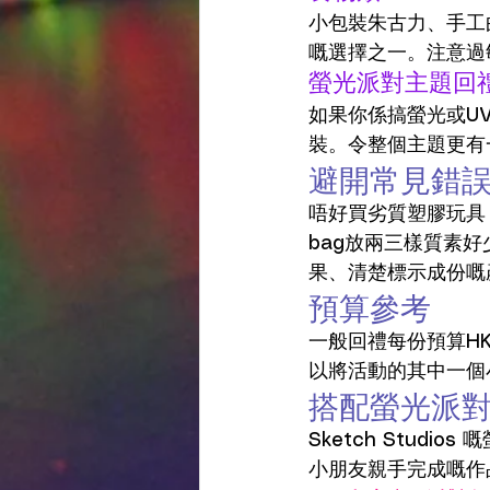
小包裝朱古力、手工
嘅選擇之一。注意過
螢光派對主題回
如果你係搞螢光或U
裝。令整個主題更有
避開常見錯
唔好買劣質塑膠玩具：
bag放兩三樣質素
果、清楚標示成份嘅
預算參考
一般回禮每份預算HK
以將活動的其中一個
搭配螢光派
Sketch Stud
小朋友親手完成嘅作