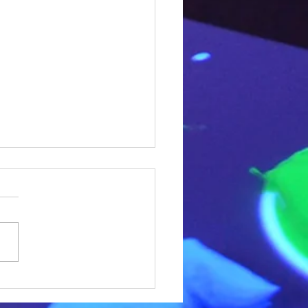
時工作坊 vs 3 小時派
香港應該點揀？
少人在預訂Sketch
dios時都會問：2小時工作坊
小時派對有咩分別？揀邊個
答案視乎你嘅目的、人數、同
其他環節（蛋糕、食物、遊
。 2小時工作坊：適合專注做