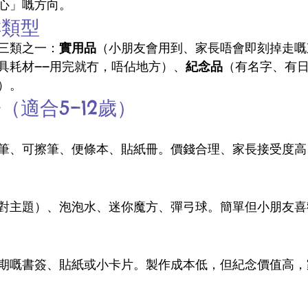
心」嘅方向。
咩類型
三類之一：
實用品
（小朋友會用到、家長唔會即刻掉走嘅
具耗材——用完就冇，唔佔地方）、
紀念品
（有名字、有
）。
（適合5–12歲）
筆、可擦筆、便條本、貼紙冊。價錢合理、家長接受度高
對主題）、泡泡水、迷你魔方、彈弓球。簡單但小朋友喜
期嘅書簽、貼紙或小卡片。製作成本低，但紀念價值高，