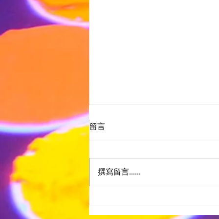
香港小朋友派對點搞？場地規
留言
則、時間安排與家長清單
香港搞小朋友派對，最大嘅壓力唔
係想法，而係執行。場地規則、時
撰寫留言......
間安排、人流、食物——每一樣都
可以係臨場混亂嘅來源。以下係一
份實用清單，幫你由預訂到派對結
束，逐步做好準備。 預訂階段