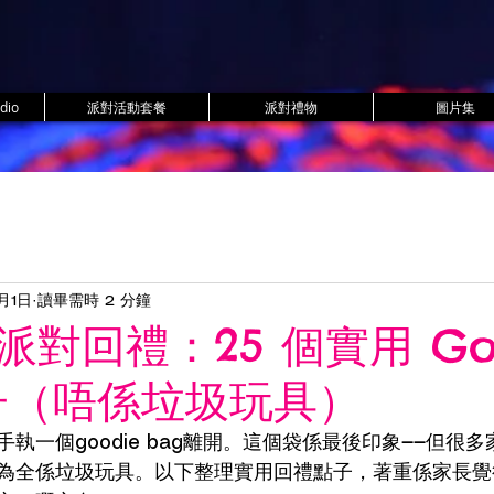
dio
派對活動套餐
派對禮物
圖片集
月1日
讀畢需時 2 分鐘
對回禮：25 個實用 Goo
點子（唔係垃圾玩具）
執一個goodie bag離開。這個袋係最後印象——但很
為全係垃圾玩具。以下整理實用回禮點子，著重係家長覺