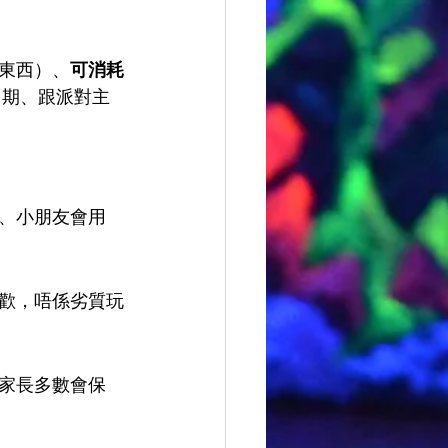
東西）、
可消耗
日期、跟派對主
、小朋友會用
歡，唔係劣質玩
家長多數會保